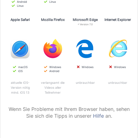
Android
Linux
Linux
Apple Safari
Mozilla Firefox
Microsoft Edge
Internet Explorer
< Version 7.0
macOS
Windows
Windows
Windows
iOS
Android
aktuelle iOS-
verlangsamt die
unbrauchbar
unbrauchbar
Version nötig
Videos aller
mind. iOS 13
Teilnehmer
Wenn Sie Probleme mit Ihrem Browser haben, sehen
Sie sich die Tipps in unserer
Hilfe
an.